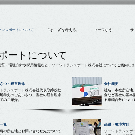
ランスポートについて
“はこぶ”を考える。
ソーワなう。
サ
ポートについて
品質・環境方針や採用情報など、ソーワトランスポート株式会社についてご案内しま
さつ・経営理念
会社概要
トランスポート株式会社代表取締役社
​社名、本社所在地
尾孝史のごあいさつ。当社の経営理念
金など当社の基本
てのご紹介。
る車輌台数につい
一覧
品質・環境方針
所の所在地とお問い合わせ先について
ソーワトランスポ