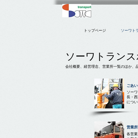
トップページ
ソーワト
ソーワトランス
会社概要、経営理念、営業所一覧のほか、
ごあい
ソーワ
長・西
につい
営業所
各営業